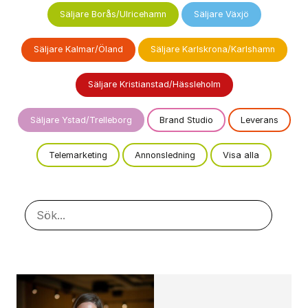
Säljare Borås/Ulricehamn
Säljare Växjö
Säljare Kalmar/Öland
Säljare Karlskrona/Karlshamn
Säljare Kristianstad/Hässleholm
Säljare Ystad/Trelleborg
Brand Studio
Leverans
Telemarketing
Annonsledning
Visa alla