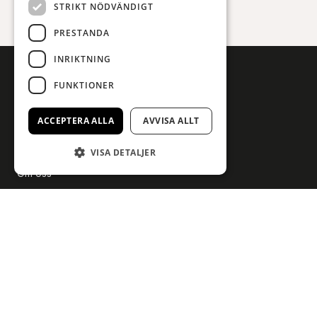
STRIKT NÖDVÄNDIGT
PRESTANDA
INRIKTNING
FUNKTIONER
ACCEPTERA ALLA
AVVISA ALLT
VISA DETALJER
Om oss
Våra varumärken
Företagsledning
Karriärsida
Sponsring
Upphovsrätt och AI
Företagsmarknad