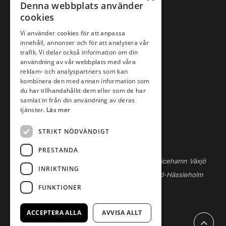
Denna webbplats använder
Sponsring
cookies
Upphovsrätt och AI
Vi använder cookies för att anpassa
Företagsmarknad
innehåll, annonser och för att analysera vår
trafik. Vi delar också information om din
användning av vår webbplats med våra
Case
reklam- och analyspartners som kan
Nyhetsmedia
kombinera den med annan information som
du har tillhandahållit dem eller som de har
Byråtjänster
samlat in från din användning av deras
Politisk annonsering
tjänster.
Läs mer
Kontakt
STRIKT NÖDVÄNDIGT
Om företagsmarknad
PRESTANDA
Kontakta gärna någon av
säljteamen
i
Borås-Ulricehamn
Växjö
INRIKTNING
Kalmar-Öland
Karlskrona-Karlshamn
Kristianstad-Hässleholm
FUNKTIONER
eller
Ystad-Trelleborg
.
ACCEPTERA ALLA
AVVISA ALLT