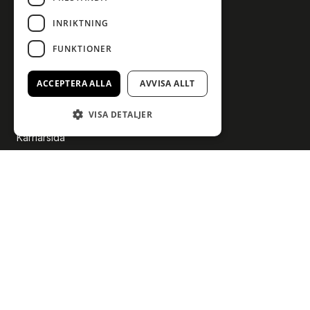
INRIKTNING
FUNKTIONER
Om oss
ACCEPTERA ALLA
AVVISA ALLT
Våra varumärken
VISA DETALJER
Företagsledning
Karriärsida
Sponsring
Upphovsrätt och AI
Företagsmarknad
Case
Nyhetsmedia
Byråtjänster
Politisk annonsering
Kontakt