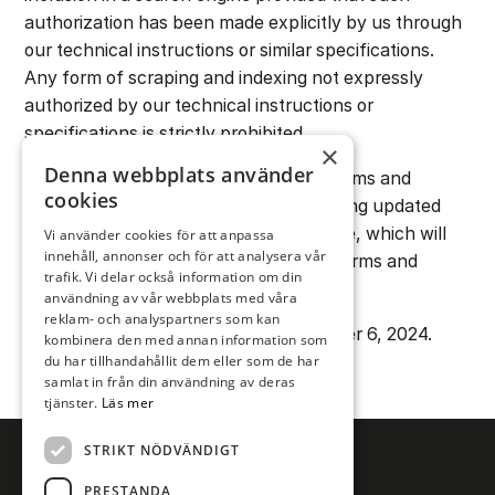
authorization has been made explicitly by us through
our technical instructions or similar specifications.
Any form of scraping and indexing not expressly
authorized by our technical instructions or
specifications is strictly prohibited.
×
Denna webbplats använder
We reserve the right to amend these terms and
cookies
conditions from time to time by publishing updated
terms and conditions on bonniernews.se, which will
Vi använder cookies för att anpassa
innehåll, annonser och för att analysera vår
come into force and replace previous terms and
trafik. Vi delar också information om din
conditions with effect from publication.
användning av vår webbplats med våra
reklam- och analyspartners som kan
‍This version was published on December 6, 2024.
kombinera den med annan information som
du har tillhandahållit dem eller som de har
samlat in från din användning av deras
tjänster.
Läs mer
STRIKT NÖDVÄNDIGT
PRESTANDA