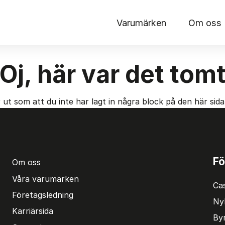
Varumärken
Om oss
Oj, här var det tom
 ut som att du inte har lagt in några block på den här sid
Fö
Om oss
Våra varumärken
Ca
Företagsledning
Ny
Karriärsida
Byr