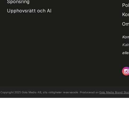
Sponsring
Pol
Upphovsrätt och AI
Ko
Om
Kon
Kal
ell
Copyright 2025 Gota Media AB, alla rättigheter reserverade. Producerad av
Gota Media Brand Stu