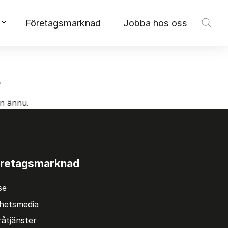
Företagsmarknad
Jobba hos oss
t
an ännu.
retagsmarknad
se
hetsmedia
åtjänster