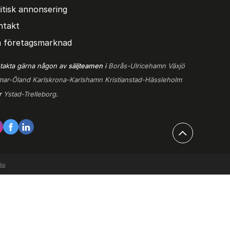
itisk annonsering
ntakt
 företagsmarknad
takta gärna någon av
säljteamen
i
Borås-Ulricehamn
Växjö
mar-Öland
Karlskrona-Karlshamn
Kristianstad-Hässleholm
er
Ystad-Trelleborg
.
dio