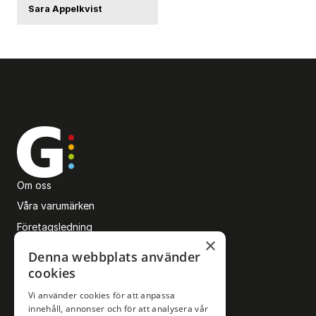
Sara Appelkvist
Om oss
Våra varumärken
Företagsledning
×
Karriärsida
Denna webbplats använder
Sponsring
cookies
Upphovsrätt och AI
Vi använder cookies för att anpassa
Företagsmarknad
innehåll, annonser och för att analysera vår