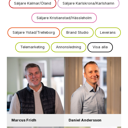
Säljare Kalmar/Öland
Säljare Karlskrona/Karlshamn
Säljare Kristianstad/Hässleholm
Säljare Ystad/Trelleborg
Brand Studio
Leverans
Telemarketing
Annonsledning
Visa alla
Marcus Fridh
Daniel Andersson