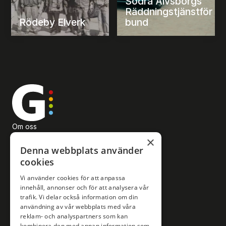
Södra Älvsborgs
Räddningstjänstför
Rödeby Elverk
bund
Om oss
×
Våra varumärken
Denna webbplats använder
Företagsledning
cookies
Karriärsida
Vi använder cookies för att anpassa
Sponsring
innehåll, annonser och för att analysera vår
trafik. Vi delar också information om din
Upphovsrätt och AI
användning av vår webbplats med våra
Företagsmarknad
reklam- och analyspartners som kan
kombinera den med annan information som