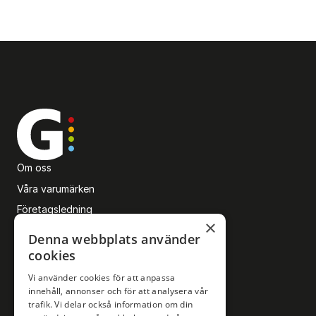
Om oss
Våra varumärken
Företagsledning
×
Karriärsida
Denna webbplats använder
Sponsring
cookies
Upphovsrätt och AI
Vi använder cookies för att anpassa
Företagsmarknad
innehåll, annonser och för att analysera vår
trafik. Vi delar också information om din