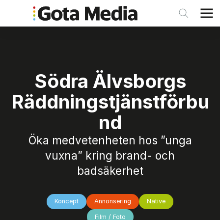
Södra Älvsborgs
Räddningstjänstförbu
nd
Öka medvetenheten hos ”unga
vuxna” kring brand- och
badsäkerhet
Koncept
Annonsering
Native
Film / Foto