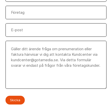
Företag
Email
Meddelande
(Obligatoriskt)
Skicka